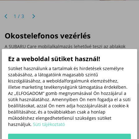
1/3
Okostelefonos vezérlés
A SUBARU Care mobilalkalmazás lehetővé teszi az ablakok
működtetését, az ajtók zárását/nyitását, valamint az utastér
Ez a weboldal sütiket használ!
távvezérelt légkondicionálását. Az akkumulátorral kapcsolatos
információk, úgy mint a töltöttség állapota, szintén elérhetők
Sütiket használunk a tartalmak és hirdetések személyre
az okostelefonos alkalmazáson keresztül.
szabásához, a látogatóink magasabb szintű
kiszolgálásához, a weboldalforgalmunk elemzéséhez,
illetve marketing tevékenységünk támogatása érdekében.
Az „ELFOGADOM” gomb megnyomásával Ön hozzájárul a
sütik használatához. Amennyiben Ön nem fogadja el a süti
beállításokat, azzal Ön nem adja hozzájárulását a cookie-k
beállításához, és a továbbiakban csak a honlap
működéshez elengedhetetlenül szükséges sütiket
használjuk.
Süti tájékoztató