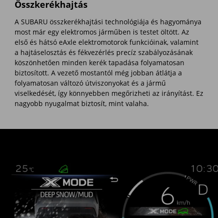
Összkerékhajtás
A SUBARU összkerékhajtási technológiája és hagyománya
most már egy elektromos járműben is testet öltött. Az
első és hátsó eAxle elektromotorok funkcióinak, valamint
a hajtáselosztás és fékvezérlés precíz szabályozásának
köszönhetően minden kerék tapadása folyamatosan
biztosított. A vezető mostantól még jobban átlátja a
folyamatosan változó útviszonyokat és a jármű
viselkedését, így könnyebben megőrizheti az irányítást. Ez
nagyobb nyugalmat biztosít, mint valaha.