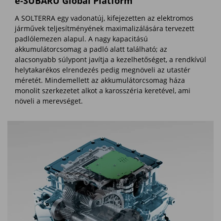
e-SUBARU Global Platform
A SOLTERRA egy vadonatúj, kifejezetten az elektromos
járművek teljesítményének maximalizálására tervezett
padlólemezen alapul. A nagy kapacitású
akkumulátorcsomag a padló alatt található; az
alacsonyabb súlypont javítja a kezelhetőséget, a rendkívül
helytakarékos elrendezés pedig megnöveli az utastér
méretét. Mindemellett az akkumulátorcsomag háza
monolit szerkezetet alkot a karosszéria keretével, ami
növeli a merevséget.