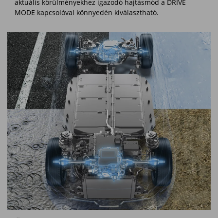
aktuális körülményekhez igazodó hajtásmód a DRIVE
MODE kapcsolóval könnyedén kiválasztható.