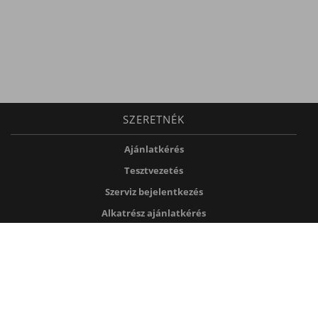
SZERETNÉK
Ajánlatkérés
Tesztvezetés
Szerviz bejelentkezés
Alkatrész ajánlatkérés
FEDEZZE FEL
Kapcsolat