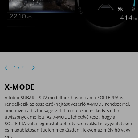
1/2
X-MODE
A többi SUBARU SUV modellhez hasonlóan a SOLTERRA is
rendelkezik az összkerékhajtást vezérlő X-MODE rendszerrel,
ami növeli a biztonságérzetet földutakon és kedvezőtlen
útviszonyok mellett. Az X-MODE lehetővé teszi, hogy a
SOLTERRA-val a legmostohább útviszonyokkal is egyenletesen
és magabiztosan tudjon megküzdeni, legyen az mély hó vagy
sár.