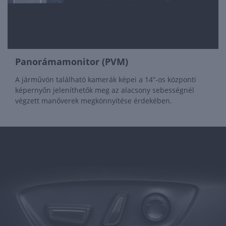
Panorámamonitor (PVM)
A járművön található kamerák képei a 14”-os központi
képernyőn jeleníthetők meg az alacsony sebességnél
végzett manőverek megkönnyítése érdekében.