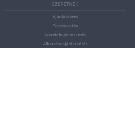
SZERETNÉK
Ajánlatkérés
Tesztvezetés
Szerviz bejelentkezés
Alkatrész ajánlatkérés
FEDEZZE FEL
Kapcsolat