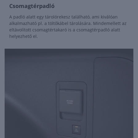
Csomagtérpadló
A padló alatt egy tárolórekesz található, ami kiválóan
alkalmazható pl. a töltőkábel tárolására. Mindemellett az
eltávolított csomagtértakaró is a csomagtérpadló alatt
helyezhető el.