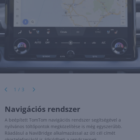
1/3
Navigációs rendszer
A beépített TomTom navigációs rendszer segítségével a
nyilvános töltőpontok megközelítése is még egyszerűbb.
Ráadásul a NaviBridge alkalmazással az úti cél címét
okostelefonjáról is átküldheti a rendszernek.