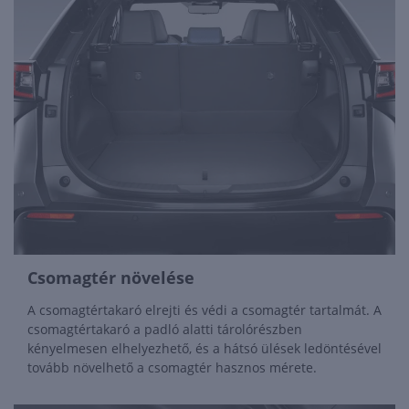
Csomagtér növelése
A csomagtértakaró elrejti és védi a csomagtér tartalmát. A
csomagtértakaró a padló alatti tárolórészben
kényelmesen elhelyezhető, és a hátsó ülések ledöntésével
tovább növelhető a csomagtér hasznos mérete.