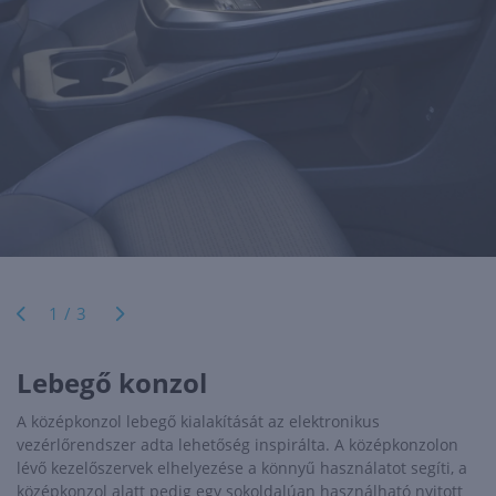
1/3
Lebegő konzol
A középkonzol lebegő kialakítását az elektronikus
vezérlőrendszer adta lehetőség inspirálta. A középkonzolon
lévő kezelőszervek elhelyezése a könnyű használatot segíti, a
középkonzol alatt pedig egy sokoldalúan használható nyitott