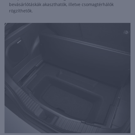
bevásárlótáskák akaszthatók, illetve csomagtérhálók
rögzíthetők.