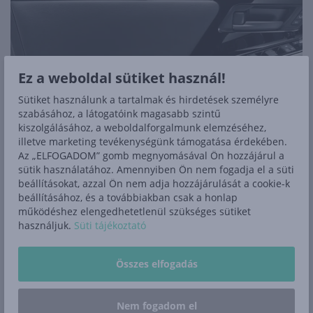
Ez a weboldal sütiket használ!
Sütiket használunk a tartalmak és hirdetések személyre
szabásához, a látogatóink magasabb szintű
kiszolgálásához, a weboldalforgalmunk elemzéséhez,
illetve marketing tevékenységünk támogatása érdekében.
Az „ELFOGADOM” gomb megnyomásával Ön hozzájárul a
sütik használatához. Amennyiben Ön nem fogadja el a süti
beállításokat, azzal Ön nem adja hozzájárulását a cookie-k
beállításához, és a továbbiakban csak a honlap
működéshez elengedhetetlenül szükséges sütiket
használjuk.
Süti tájékoztató
Palacktárolók
Összes elfogadás
Minden oldalajtóban átgondolt kialakítású palacktároló
található.
Nem fogadom el