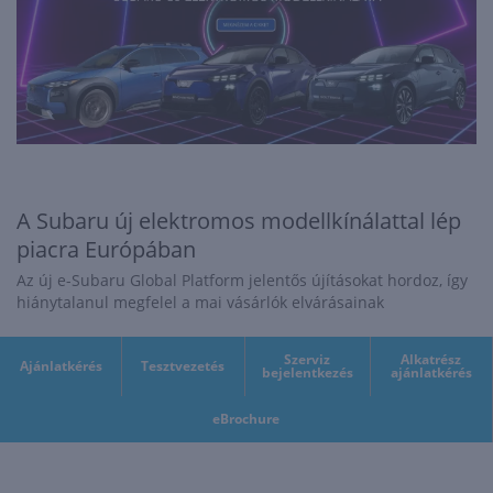
A Subaru új elektromos modellkínálattal lép
piacra Európában
Az új e-Subaru Global Platform jelentős újításokat hordoz, így
hiánytalanul megfelel a mai vásárlók elvárásainak
Szerviz
Alkatrész
Ajánlatkérés
Tesztvezetés
bejelentkezés
ajánlatkérés
eBrochure