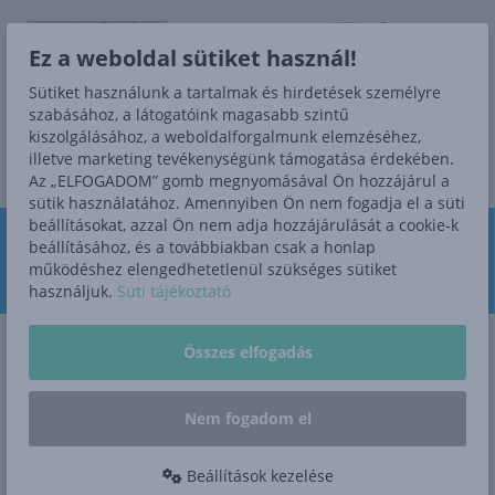
Ez a weboldal sütiket használ!
Sütiket használunk a tartalmak és hirdetések személyre
szabásához, a látogatóink magasabb szintű
kiszolgálásához, a weboldalforgalmunk elemzéséhez,
illetve marketing tevékenységünk támogatása érdekében.
Az „ELFOGADOM” gomb megnyomásával Ön hozzájárul a
sütik használatához. Amennyiben Ön nem fogadja el a süti
beállításokat, azzal Ön nem adja hozzájárulását a cookie-k
Szerviz
Alkatrész
Ajánlatkérés
Tesztvezetés
bejelentkezés
ajánlatkérés
beállításához, és a továbbiakban csak a honlap
működéshez elengedhetetlenül szükséges sütiket
használjuk.
Süti tájékoztató
eBrochure
Összes elfogadás
Nem fogadom el
Beállítások kezelése