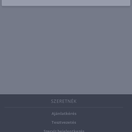
SZERETNÉK
Ajánlatkérés
Tesztvezetés
Szerviz bejelentkezés