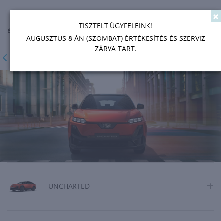
×
Toggl
TISZTELT ÜGYFELEINK!
AUGUSZTUS 8-ÁN (SZOMBAT) ÉRTÉKESÍTÉS ÉS SZERVIZ
ZÁRVA TART.
MODELLPALETTA
UNCHARTED