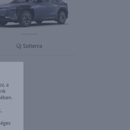
Új Solterra
z, a
unk
kében.
,
séges