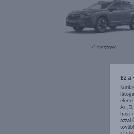
Crosstrek
Ez a
Sütik
látog
elemz
Az „E
haszn
azzal 
továb
sütike