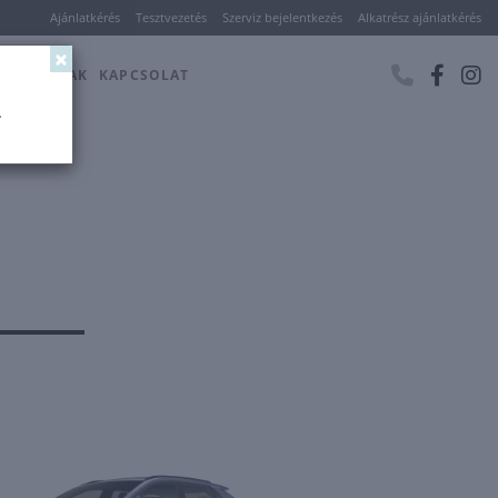
Ajánlatkérés
Tesztvezetés
Szerviz bejelentkezés
Alkatrész ajánlatkérés
×
BARU
ÁRAK
KAPCSOLAT
.