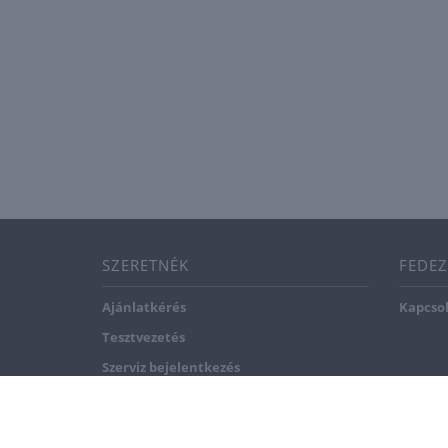
SZERETNÉK
FEDEZ
Ajánlatkérés
Kapcso
Tesztvezetés
Szerviz bejelentkezés
Alkatrész ajánlatkérés