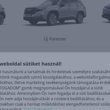
Új Forester
 weboldal sütiket használ!
et használunk a tartalmak és hirdetések személyre szabásáho
atóink magasabb szintű kiszolgálásához, a weboldalforgalm
éséhez, illetve marketing tevékenységünk támogatása érde
LFOGADOM” gomb megnyomásával Ön hozzájárul a sütik
álatához. Amennyiben Ön nem fogadja el a süti beállításokat
Ön nem adja hozzájárulását a cookie-k beállításához, és a
Új Uncharted
E-Outback
biakban csak a honlap működéshez elengedhetetlenül szük
t használjuk.
Süti tájékoztató