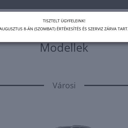
EK
SZALONAUTÓK
HASZNÁLT AUTÓK
AJÁNLATOK
SZERVIZ
SU
TISZTELT ÜGYFELEINK!
AUGUSZTUS 8-ÁN (SZOMBAT) ÉRTÉKESÍTÉS ÉS SZERVIZ ZÁRVA TART
Modellek
Városi