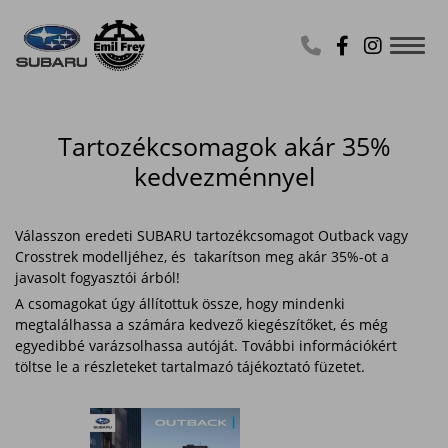
Toggl
Tartozékcsomagok akár 35%
kedvezménnyel
Válasszon eredeti SUBARU tartozékcsomagot Outback vagy
Crosstrek modelljéhez, és takarítson meg akár 35%-ot a
javasolt fogyasztói árból!
A csomagokat úgy állítottuk össze, hogy mindenki
megtalálhassa a számára kedvező kiegészítőket, és még
egyedibbé varázsolhassa autóját. További információkért
töltse le a részleteket tartalmazó tájékoztató füzetet.