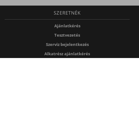
SZERETNÉK
Ajánlatkérés
Tesztvezetés
Szerviz bejelentkezés
Alkatrész ajánlatkérés
FEDEZZE FEL
Kapcsolat